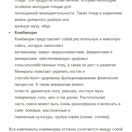
птицы. Эти продукты полны белком, который необходим
особенно молодым птицам для
полноценной жизнедеятельности. Также птице в кормление
можно добавлять рыбную или
кровную муку, яйца.
Комбикорм
Комбикорм представляет собой растительную и животную
смесь, которую наполняют
витаминами, макро- микроэлементами, ферментами и
минералами, обеспечивающих здоровье
сельскохозяйственных птиц, а также их рост и развитие.
Минералы помогают укрепить костяк и
способствуют здоровому функционированию физических
процессов. К таким минералам можно
отнести: древесную золу, ракушку, костную муку,
поваренную соль, мел и так далее. Растительная
часть смеси может быть очень разнообразна и включать в
себя: бобовые, масленичные и
пшеничные культуры, грубые корма (сенаж, солома).
Все компоненты комбикорма отлично сочетаются между собой