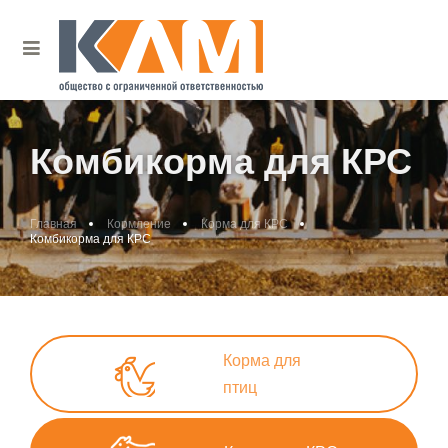
Комбикорма для КРС
Главная
Кормление
Корма для КРС
Комбикорма для КРС
Корма для
птиц