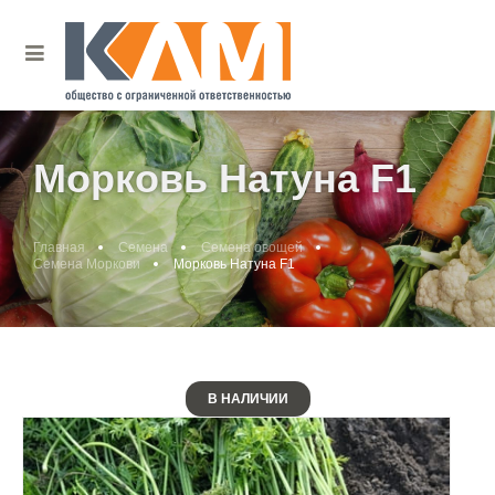
Морковь Натуна F1
Главная
Семена
Семена овощей
Семена Моркови
Морковь Натуна F1
В НАЛИЧИИ