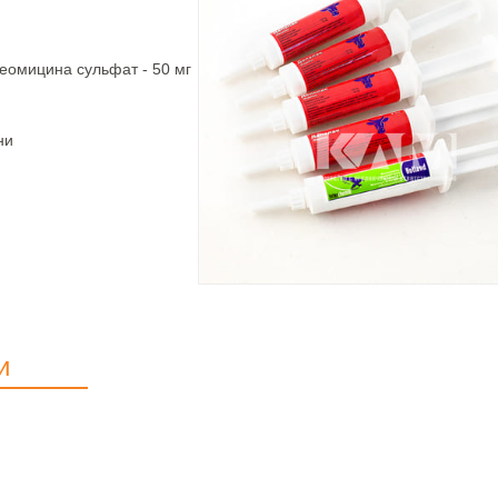
неомицина сульфат - 50 мг
ни
и