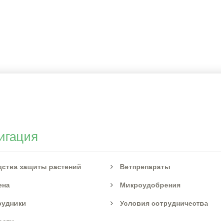
игация
дства защиты растений
Ветпрепараты
ена
Микроудобрения
рудники
Условия сотрудничества