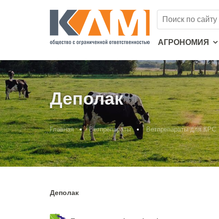
АГРОНОМИЯ
Деполак
Главная
Ветпрепараты
Ветпрепараты для КРС
Деполак